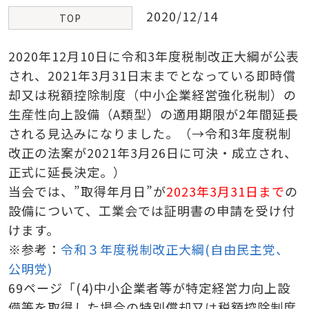
2020/12/14
TOP
2020年12月10日に令和3年度税制改正大綱が公表
され、2021年3月31日末までとなっている即時償
却又は税額控除制度（中小企業経営強化税制）の
生産性向上設備（A類型）の適用期限が2年間延長
される見込みになりました。（→令和3年度税制
改正の法案が2021年3月26日に可決・成立され、
正式に延長決定。）
当会では、”取得年月日”が
2023年3月31日まで
の
設備について、工業会では証明書の申請を受け付
けます。
※参考：
令和３年度税制改正大綱(自由民主党、
公明党)
69ページ「(4)中小企業者等が特定経営力向上設
備等を取得した場合の特別償却又は税額控除制度